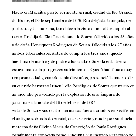
Nació en Macaíba, posteriormente Arraial, ciudad de Rio Grande
do Norte, el 12 de septiembre de 1876. Era delgada, tranquila, de
piel clara y tez morena, tan dulce a la vista como el terciopelo al
tacto. Era hija de Eloi Castriciano de Souza, fallecido a los 38 años,
y de doña Henriqueta Rodrigues de Souza, fallecida a los 27 años,
ambos tuberculosos. Antes de cumplir los tres años, quedó
huérfana de madre y de padre a los cuatro. Su vida en la tierra
estuvo marcada por graves sufrimientos. Quedó huérfana a muy
temprana edad y, cuando tenía diez años, presenció la muerte de
su querido hermano Irineu Leão Rordigues de Souza que murió en
un incendio provocado por la explosión de una lámpara de
parafina en la noche del 16 de febrero de 1887.
Auta de Souza y sus cuatro hermanos fueron criados en Recife, en
el antiguo sobrado do Arraial, en el caserío grande, por su abuela
materna doña Silvina Maria da Conceição de Paula Rordigues,
comúnmente conocida como Dindinha, y su marido Francisco de