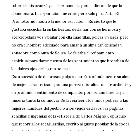
tuberculosis avanzó y sus hermanos la persuadieron de que lo
abandonara. La separación fue cruel, pero sólo para Auta. El
Promotor no mostró la menor reacción…. Es cierto que le
gustaba escucharla en las fiestas, declamar con su hermosa y
aterciopelada voz y bailar con ella cuadrillas, polcas y valses, pero
no era el hombre adecuado para amar a un alma tan delicada y
soñadora como Auta de Souza. Le faltaba el refinamiento
espiritual para darse cuenta de los sentimientos que brotaban de
los dulces ojos de la gran poetisa.
Esta sucesión de dolorosos golpes marcó profundamente su alma
de mujer, caracterizada por una pureza cristalina, una fe ardiente 
un profundo sentimiento de compasión por los humildes, cuya
miseria tanto la conmovía. Se la veía leer a los niños pobres, a las
mujeres humildes del pueblo o a los viejos esclavos, las páginas
sencillas e ingenuas de la «Historia de Carlos Mágno», opúsculo
que recorría los retaguardias, escrito al gusto popular de la época