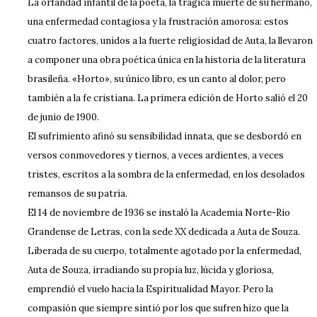
La orfandad infantil de la poeta, la trágica muerte de su hermano,
una enfermedad contagiosa y la frustración amorosa: estos
cuatro factores, unidos a la fuerte religiosidad de Auta, la llevaron
a componer una obra poética única en la historia de la literatura
brasileña. «Horto», su único libro, es un canto al dolor, pero
también a la fe cristiana. La primera edición de Horto salió el 20
de junio de 1900.
El sufrimiento afinó su sensibilidad innata, que se desbordó en
versos conmovedores y tiernos, a veces ardientes, a veces
tristes, escritos a la sombra de la enfermedad, en los desolados
remansos de su patria.
El 14 de noviembre de 1936 se instaló la Academia Norte-Rio
Grandense de Letras, con la sede XX dedicada a Auta de Souza.
Liberada de su cuerpo, totalmente agotado por la enfermedad,
Auta de Souza, irradiando su propia luz, lúcida y gloriosa,
emprendió el vuelo hacia la Espiritualidad Mayor. Pero la
compasión que siempre sintió por los que sufren hizo que la