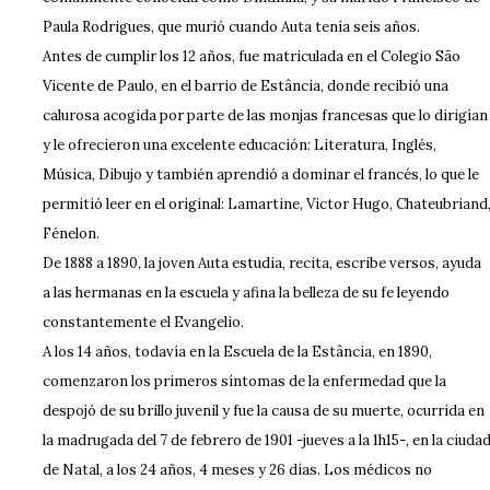
Paula Rodrigues, que murió cuando Auta tenía seis años.
Antes de cumplir los 12 años, fue matriculada en el Colegio São
Vicente de Paulo, en el barrio de Estância, donde recibió una
calurosa acogida por parte de las monjas francesas que lo dirigían
y le ofrecieron una excelente educación: Literatura, Inglés,
Música, Dibujo y también aprendió a dominar el francés, lo que le
permitió leer en el original: Lamartine, Victor Hugo, Chateubriand
Fénelon.
De 1888 a 1890, la joven Auta estudia, recita, escribe versos, ayuda
a las hermanas en la escuela y afina la belleza de su fe leyendo
constantemente el Evangelio.
A los 14 años, todavía en la Escuela de la Estância, en 1890,
comenzaron los primeros síntomas de la enfermedad que la
despojó de su brillo juvenil y fue la causa de su muerte, ocurrida en
la madrugada del 7 de febrero de 1901 -jueves a la 1h15-, en la ciuda
de Natal, a los 24 años, 4 meses y 26 días. Los médicos no