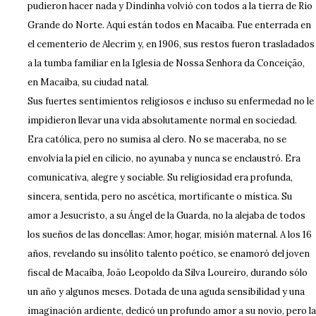
pudieron hacer nada y Dindinha volvió con todos a la tierra de Rio
Grande do Norte. Aquí están todos en Macaíba. Fue enterrada en
el cementerio de Alecrim y, en 1906, sus restos fueron trasladados
a la tumba familiar en la Iglesia de Nossa Senhora da Conceição,
en Macaíba, su ciudad natal.
Sus fuertes sentimientos religiosos e incluso su enfermedad no le
impidieron llevar una vida absolutamente normal en sociedad.
Era católica, pero no sumisa al clero. No se maceraba, no se
envolvía la piel en cilicio, no ayunaba y nunca se enclaustró. Era
comunicativa, alegre y sociable. Su religiosidad era profunda,
sincera, sentida, pero no ascética, mortificante o mística. Su
amor a Jesucristo, a su Ángel de la Guarda, no la alejaba de todos
los sueños de las doncellas: Amor, hogar, misión maternal. A los 16
años, revelando su insólito talento poético, se enamoró del joven
fiscal de Macaíba, João Leopoldo da Silva Loureiro, durando sólo
un año y algunos meses. Dotada de una aguda sensibilidad y una
imaginación ardiente, dedicó un profundo amor a su novio, pero la