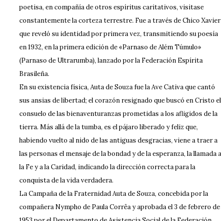
poetisa, en compañía de otros espíritus caritativos, visitase
constantemente la corteza terrestre. Fue a través de Chico Xavier
que reveló su identidad por primera vez, transmitiendo su poesía
en 1932, en la primera edición de «Parnaso de Além Túmulo»
(Parnaso de Ultrarumba), lanzado por la Federación Espírita
Brasileña.
En su existencia física, Auta de Souza fue la Ave Cativa que cantó
sus ansias de libertad; el corazón resignado que buscó en Cristo el
consuelo de las bienaventuranzas prometidas a los afligidos de la
tierra. Más allá de la tumba, es el pájaro liberado y feliz que,
habiendo vuelto al nido de las antiguas desgracias, viene a traer a
las personas el mensaje de la bondad y de la esperanza, la llamada 
la Fe y a la Caridad, indicando la dirección correcta para la
conquista de la vida verdadera.
La Campaña de la Fraternidad Auta de Souza, concebida por la
compañera Nympho de Paula Corrêa y aprobada el 3 de febrero de
1953 por el Departamento de Asistencia Social de la Federación