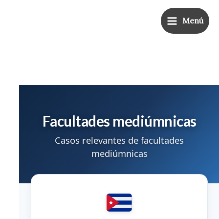
Ir
Main
al
Menú
Menu
contenido
Facultades mediúmnicas
Casos relevantes de facultades
mediúmnicas