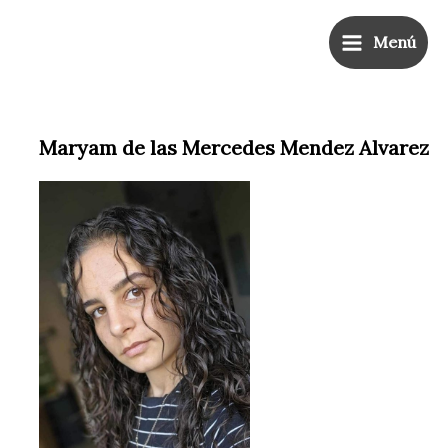
Ir
Main
al
Menú
Menu
contenido
Maryam de las Mercedes Mendez Alvarez