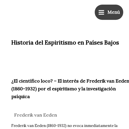
Ir
Main
al
Menú
Menu
contenido
Historia del Espiritismo en Países Bajos
¿El científico loco?
– El interés de Frederik van Eede
(1860-1932) por el espiritismo y la investigación
psíquica
Frederik van Eeden
Frederik van Eeden (1860-1932) no evoca inmediatamente la