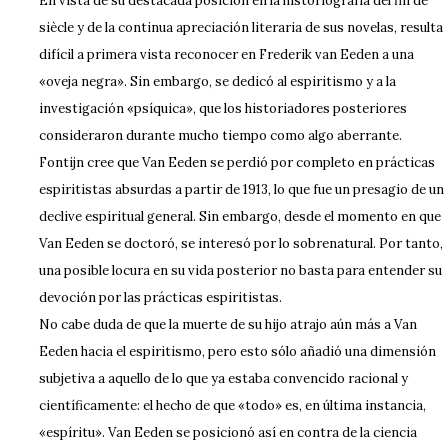
En vista de su destacada posición en la historiografía del fin de
siècle y de la continua apreciación literaria de sus novelas, resulta
difícil a primera vista reconocer en Frederik van Eeden a una
«oveja negra». Sin embargo, se dedicó al espiritismo y a la
investigación «psíquica», que los historiadores posteriores
consideraron durante mucho tiempo como algo aberrante.
Fontijn cree que Van Eeden se perdió por completo en prácticas
espiritistas absurdas a partir de 1913, lo que fue un presagio de un
declive espiritual general. Sin embargo, desde el momento en que
Van Eeden se doctoró, se interesó por lo sobrenatural. Por tanto,
una posible locura en su vida posterior no basta para entender su
devoción por las prácticas espiritistas.
No cabe duda de que la muerte de su hijo atrajo aún más a Van
Eeden hacia el espiritismo, pero esto sólo añadió una dimensión
subjetiva a aquello de lo que ya estaba convencido racional y
científicamente: el hecho de que «todo» es, en última instancia,
«espíritu». Van Eeden se posicionó así en contra de la ciencia