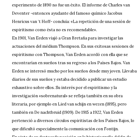
experimento de 1890 no fue un éxito. El informe de Charles van
Deventer -entonces ayudante del famoso químico Jacobus
Henricus van ‘t Hoff- concluía: «La repetición de una sesión de
espiritismo como ésta no es recomendable».
En 1901, Van Eeden viajó a Gran Bretaña para investigar las
actuaciones del médium Thompson. En sus exitosas sesiones de
espiritismo con Thompson, Van Eeden acordó con ella que se
encontrarían en sueños tras su regreso a los Países Bajos. Van
Eeden se interesó mucho por los sueños desde muy joven. Llevaba
diarios de sus sueños y estaba decidido a publicar un estudio
exhaustivo sobre ellos. Su interés por el espiritismo y la
investigación «sobrenatural» se refleja también en su obra
literaria, por ejemplo en Lied van schijn en wezen (1895), pero
también en De nachtbruid (1909). De 1915 a 1922, Van Eeden
perteneció a diversos círculos espiritistas de los Países Bajos, lo
que dificultó especialmente la comunicación con Fontijn.