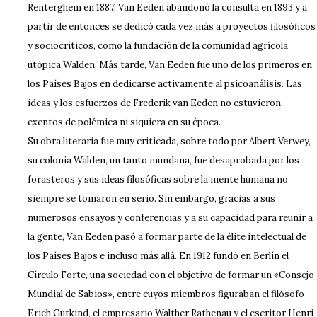
Renterghem en 1887. Van Eeden abandonó la consulta en 1893 y a
partir de entonces se dedicó cada vez más a proyectos filosóficos
y sociocríticos, como la fundación de la comunidad agrícola
utópica Walden. Más tarde, Van Eeden fue uno de los primeros en
los Países Bajos en dedicarse activamente al psicoanálisis. Las
ideas y los esfuerzos de Frederik van Eeden no estuvieron
exentos de polémica ni siquiera en su época.
Su obra literaria fue muy criticada, sobre todo por Albert Verwey,
su colonia Walden, un tanto mundana, fue desaprobada por los
forasteros y sus ideas filosóficas sobre la mente humana no
siempre se tomaron en serio. Sin embargo, gracias a sus
numerosos ensayos y conferencias y a su capacidad para reunir a
la gente, Van Eeden pasó a formar parte de la élite intelectual de
los Países Bajos e incluso más allá. En 1912 fundó en Berlín el
Círculo Forte, una sociedad con el objetivo de formar un «Consejo
Mundial de Sabios», entre cuyos miembros figuraban el filósofo
Erich Gutkind, el empresario Walther Rathenau y el escritor Henri