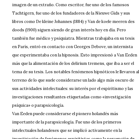
imagen de un extraño. Como escritor, fue uno de los famosos
Tachtigern, fue uno de los fundadores de la Nieuwe Gids y sus
libros como De kleine Johannes (1884) y Van de koele meeren des
doods (1900) siguen siendo de gran interés hoy en día. Pero
también fue médico y psiquiatra. Mientras trabajaba en su tesis
en París, entró en contacto con Georges Debove, un internista
que experimentaba con la hipnosis. Esto impresionó a Van Eeden
más que la alimentación de los delirium tremens, que iba a ser el
tema de su tesis. Los notables fenómenos hipnóticos le llevaron al
terreno de lo que suele considerarse un lado algo más oscuro de
sus actividades intelectuales: su interés por el espiritismo y las
investigaciones resultantes etiquetadas como «investigación
psíquica» o parapsicología.
Van Eeden puede considerarse el pionero holandés más
importante de la parapsicología. Fue uno de los primeros
intelectuales holandeses que se implicó activamente en la
investigación de fenómenos espiritistas como la percepción de