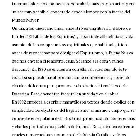
traerían dolorosos momentos. Adoraba la música y las artes y era
un ser muy sensible, conectado desde siempre con la fuerza del
Mundo Mayor.
Un día, a los dieciocho años, encontró en una librería, el libro de
Kardec, “El Libro de los Espíritus” y a partir de allí definió su vida,
asumiendo los compromisos espirituales que había adquirido
antes de reencarnar para divulgar el Espiritismo, la Buena Nueva
que nos enviaba el Maestro Jesús. Se lanzó a la obra y nunca
descansó. En 1880 se encuentra con Allan Kardec cuando éste
visitaba su pueblo natal, pronunciando conferencias y abriendo
círculos de lectura para promover el estudio sistemático de la
Doctrina. Este encuentro fue vital en su vida y en su obra.
En 1882 empieza a escribir maravillosos textos donde explica con
simplicidad los objetivos del Espiritismo, al mismo tiempo que se
convierte en el paladín de la Doctrina, pronunciando conferencias
y charlas por todos los pueblos de Francia. En esa época enfrenta
crueles persecuciones por parte de la Iglesia Católica y de los