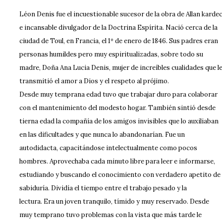
Léon Denis fue el incuestionable sucesor de la obra de Allan karde
e incansable divulgador de la Doctrina Espírita. Nació cerca de la
ciudad de Toul, en Francia, el 1º de enero de 1846. Sus padres eran
personas humildes pero muy espiritualizadas, sobre todo su
madre, Doña Ana Lucia Denis, mujer de increíbles cualidades que l
transmitió el amor a Dios y el respeto al prójimo.
Desde muy temprana edad tuvo que trabajar duro para colaborar
con el mantenimiento del modesto hogar. También sintió desde
tierna edad la compañía de los amigos invisibles que lo auxiliaban
en las dificultades y que nunca lo abandonarían. Fue un
autodidacta, capacitándose intelectualmente como pocos
hombres. Aprovechaba cada minuto libre para leer e informarse,
estudiando y buscando el conocimiento con verdadero apetito de
sabiduría. Dividía el tiempo entre el trabajo pesado y la
lectura. Era un joven tranquilo, tímido y muy reservado. Desde
muy temprano tuvo problemas con la vista que más tarde le