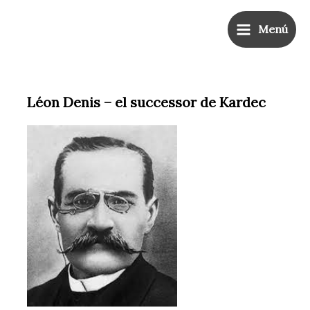
Ir
Main
al
Menú
Menu
contenido
Léon Denis – el successor de Kardec