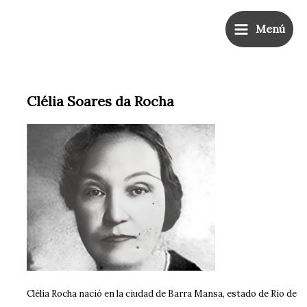
Ir
Main
al
Menú
Menu
contenido
Clélia Soares da Rocha
Clélia Rocha nació en la ciudad de Barra Mansa, estado de Río de