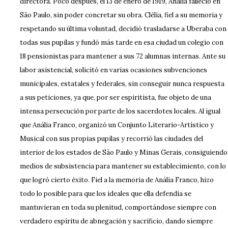
directora. Poco después, el 13 de enero de 1919, Anália falleció en
São Paulo, sin poder concretar su obra. Clélia, fiel a su memoria y
respetando su última voluntad, decidió trasladarse a Uberaba con
todas sus pupilas y fundó más tarde en esa ciudad un colegio con
18 pensionistas para mantener a sus 72 alumnas internas. Ante su
labor asistencial, solicitó en varias ocasiones subvenciones
municipales, estatales y federales, sin conseguir nunca respuesta
a sus peticiones, ya que, por ser espiritista, fue objeto de una
intensa persecución por parte de los sacerdotes locales. Al igual
que Anália Franco, organizó un Conjunto Literario-Artístico y
Musical con sus propias pupilas y recorrió las ciudades del
interior de los estados de São Paulo y Minas Gerais, consiguiendo
medios de subsistencia para mantener su establecimiento, con lo
que logró cierto éxito. Fiel a la memoria de Anália Franco, hizo
todo lo posible para que los ideales que ella defendía se
mantuvieran en toda su plenitud, comportándose siempre con
verdadero espíritu de abnegación y sacrificio, dando siempre