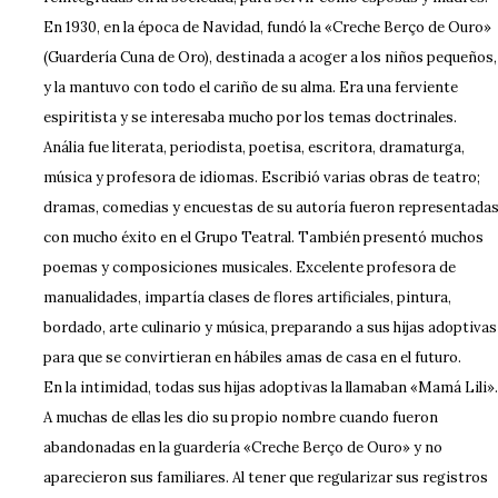
En 1930, en la época de Navidad, fundó la «Creche Berço de Ouro»
(Guardería Cuna de Oro), destinada a acoger a los niños pequeños,
y la mantuvo con todo el cariño de su alma. Era una ferviente
espiritista y se interesaba mucho por los temas doctrinales.
Anália fue literata, periodista, poetisa, escritora, dramaturga,
música y profesora de idiomas. Escribió varias obras de teatro;
dramas, comedias y encuestas de su autoría fueron representada
con mucho éxito en el Grupo Teatral. También presentó muchos
poemas y composiciones musicales. Excelente profesora de
manualidades, impartía clases de flores artificiales, pintura,
bordado, arte culinario y música, preparando a sus hijas adoptivas
para que se convirtieran en hábiles amas de casa en el futuro.
En la intimidad, todas sus hijas adoptivas la llamaban «Mamá Lili».
A muchas de ellas les dio su propio nombre cuando fueron
abandonadas en la guardería «Creche Berço de Ouro» y no
aparecieron sus familiares. Al tener que regularizar sus registros