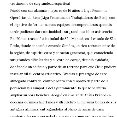
testimonio de su grandeza espiritual.
Fundó con sus alumnas mayores de 16 años la Liga Feminina
Operárias do Bem (Liga Femenina de Trabajadoras del Bien), con
el objetivo de formar nuevos equipos de cooperadoras que más
tarde pudieran dar continuidad a su grandiosa labor asistencial.
En 1924 se trasladó a la ciudad de São Manoel, en el estado de São
Paulo, donde conoció a Amando Simões, un rico terrateniente de
la región, de espíritu culto y corazón generoso, que, conociendo
sus grandes dificultades y su estoico coraje, decidió ayudarla,
donándole un edificio y parte de su terreno para que Clélia pudiera
instalar allí su centro educativo. Gracias al prestigio de este
abnegado confrade, contó pronto con el apoyo de parte de la
población y la simpatía del Ayuntamiento, lo que le permitió
ampliar su obra benéfica. Acogió en el «Lar de Anália Franco» a
decenas de niños huérfanos y allí celebró numerosas bodas de sus
antiguas alumnas, entregándolas al oficio de amas de casa,
reintegradas en la sociedad, para servir como esposas y madres.