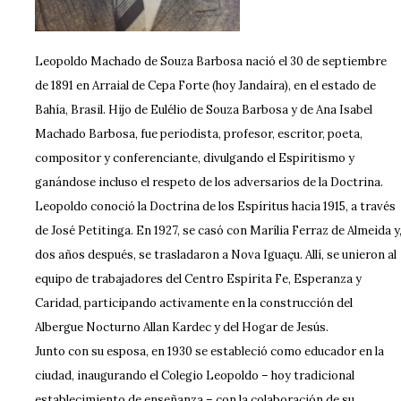
Leopoldo Machado de Souza Barbosa nació el 30 de septiembre
de 1891 en Arraial de Cepa Forte (hoy Jandaíra), en el estado de
Bahía, Brasil. Hijo de Eulélio de Souza Barbosa y de Ana Isabel
Machado Barbosa, fue periodista, profesor, escritor, poeta,
compositor y conferenciante, divulgando el Espiritismo y
ganándose incluso el respeto de los adversarios de la Doctrina.
Leopoldo conoció la Doctrina de los Espíritus hacia 1915, a través
de José Petitinga. En 1927, se casó con Marília Ferraz de Almeida y
dos años después, se trasladaron a Nova Iguaçu. Allí, se unieron al
equipo de trabajadores del Centro Espírita Fe, Esperanza y
Caridad, participando activamente en la construcción del
Albergue Nocturno Allan Kardec y del Hogar de Jesús.
Junto con su esposa, en 1930 se estableció como educador en la
ciudad, inaugurando el Colegio Leopoldo – hoy tradicional
establecimiento de enseñanza – con la colaboración de su