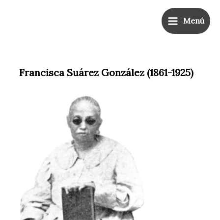
Ir
Main
al
Menú
Menu
contenido
Francisca Suárez González
(1861-1925)