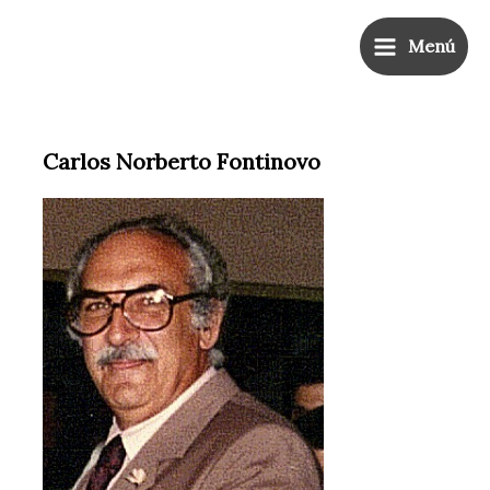
Ir
Main
al
Menú
Menu
contenido
Carlos Norberto Fontinovo