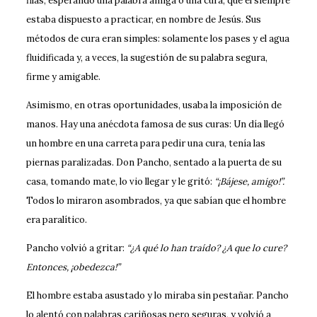
filas, esperando una palabra amiga o una cura, que él siempre
estaba dispuesto a practicar, en nombre de Jesús. Sus
métodos de cura eran simples: solamente los pases y el agua
fluidificada y, a veces, la sugestión de su palabra segura,
firme y amigable.
Asimismo, en otras oportunidades, usaba la imposición de
manos. Hay una anécdota famosa de sus curas: Un día llegó
un hombre en una carreta para pedir una cura, tenía las
piernas paralizadas. Don Pancho, sentado a la puerta de su
casa, tomando mate, lo vio llegar y le gritó:
“¡Bájese, amigo!”.
Todos lo miraron asombrados, ya que sabían que el hombre
era paralítico.
Pancho volvió a gritar:
“¿A qué lo han traído? ¿A que lo cure?
Entonces, ¡obedezca!”
El hombre estaba asustado y lo miraba sin pestañar. Pancho
lo alentó con palabras cariñosas pero seguras, y volvió a