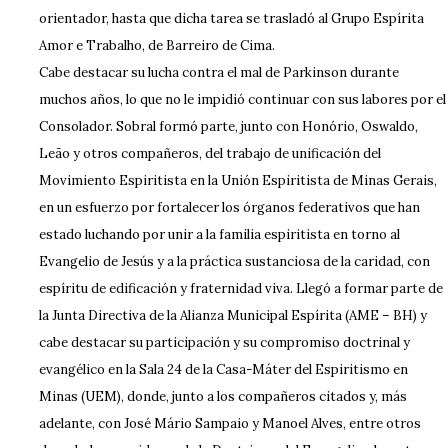
orientador, hasta que dicha tarea se trasladó al Grupo Espírita
Amor e Trabalho, de Barreiro de Cima.
Cabe destacar su lucha contra el mal de Parkinson durante
muchos años, lo que no le impidió continuar con sus labores por el
Consolador. Sobral formó parte, junto con Honório, Oswaldo,
Leão y otros compañeros, del trabajo de unificación del
Movimiento Espiritista en la Unión Espiritista de Minas Gerais,
en un esfuerzo por fortalecer los órganos federativos que han
estado luchando por unir a la familia espiritista en torno al
Evangelio de Jesús y a la práctica sustanciosa de la caridad, con
espíritu de edificación y fraternidad viva. Llegó a formar parte de
la Junta Directiva de la Alianza Municipal Espírita (AME – BH) y
cabe destacar su participación y su compromiso doctrinal y
evangélico en la Sala 24 de la Casa-Máter del Espiritismo en
Minas (UEM), donde, junto a los compañeros citados y, más
adelante, con José Mário Sampaio y Manoel Alves, entre otros