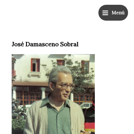
Ir
Main
al
Menú
Menu
contenido
José Damasceno Sobral