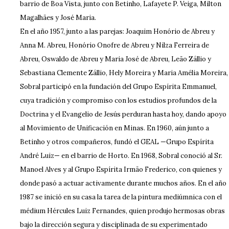
barrio de Boa Vista, junto con Betinho, Lafayete P. Veiga, Milton
Magalhães y José Maria.
En el año 1957, junto a las parejas: Joaquim Honório de Abreu y
Anna M. Abreu, Honório Onofre de Abreu y Nilza Ferreira de
Abreu, Oswaldo de Abreu y Maria José de Abreu, Leão Zállio y
Sebastiana Clemente Zállio, Hely Moreira y Maria Amélia Moreira,
Sobral participó en la fundación del Grupo Espírita Emmanuel,
cuya tradición y compromiso con los estudios profundos de la
Doctrina y el Evangelio de Jesús perduran hasta hoy, dando apoyo
al Movimiento de Unificación en Minas. En 1960, aún junto a
Betinho y otros compañeros, fundó el GEAL —Grupo Espírita
André Luiz— en el barrio de Horto. En 1968, Sobral conoció al Sr.
Manoel Alves y al Grupo Espírita Irmão Frederico, con quienes y
donde pasó a actuar activamente durante muchos años. En el año
1987 se inició en su casa la tarea de la pintura mediúmnica con el
médium Hércules Luiz Fernandes, quien produjo hermosas obras
bajo la dirección segura y disciplinada de su experimentado