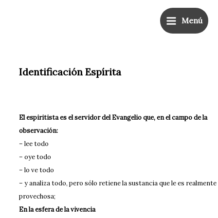
Ir
Main
al
Menú
Menu
contenido
Identificación Espírita
El espiritista es el servidor del Evangelio que, en el campo de la
observación:
– lee todo
– oye todo
– lo ve todo
– y analiza todo, pero sólo retiene la sustancia que le es realmente
provechosa;
En la esfera de la vivencia