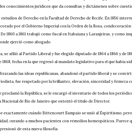
es conocimientos jurídicos que da consultas y dictámenes sobre cuestione
s estudios de Derecho en la Facultad de Derecho de Recife. En 1856 inte
corado por el Gobierno Imperial con la Orden de la Rosa, condecoración q
 De 1860 a 1861 trabajó como fiscal en Itabaiana y Laranjeiras, y como ins
donde ejerció como abogado.
ca, se afilió al Partido Liberal y fue elegido diputado de 1864 a 1866 y d
de 1868, fecha en la que regresó al mandato legislativo para el que había si
abrazando las ideas republicanas, abandonó el partido liberal y se convi
odista, fue respetado por la brillantez, elevación, sinceridad y firmeza c
 proclamó la República, se le encargó el inventario de todos los periódi
a Nacional de Río de Janeiro que ostentó el título de Director.
e exactamente cuándo Bittencourt Sampaio se unió al Espiritismo, pero el 
ad, curando a muchos pacientes con remedios homeopáticos. Parece que 
presionó de esta nueva filosofía.