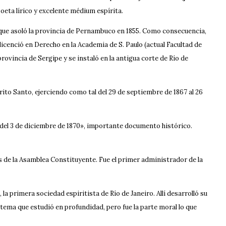
oeta lírico y excelente médium espírita.
a que asoló la provincia de Pernambuco en 1855. Como consecuencia,
icenció en Derecho en la Academia de S. Paulo (actual Facultad de
rovincia de Sergipe y se instaló en la antigua corte de Río de
írito Santo, ejerciendo como tal del 29 de septiembre de 1867 al 26
o del 3 de diciembre de 1870», importante documento histórico.
s de la Asamblea Constituyente. Fue el primer administrador de la
 primera sociedad espiritista de Río de Janeiro. Allí desarrolló su
ma que estudió en profundidad, pero fue la parte moral lo que