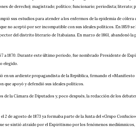
s de derecho); magistrado; político; funcionario; periodista; literato; p
rrumpió sus estudios para atender a los enfermos de la epidemia de cóler
ue no aceptó por ser incompatible con sus ideales políticos. En 1859 se l
pector del distrito literario de Itabaiana. En marzo de 1861, abandonó la p
e 1867 a 1870. Durante este último periodo, fue nombrado Presidente de Esp
do elegido.
rtió en un ardiente propagandista de la República, firmando el «Manifiest
on que apoyó y defendió sus ideales políticos.
cos de la Cámara de Diputados y, poco después, la redacción de los debate
2 de agosto de 1873 ya formaba parte de la Junta del «Grupo Confucio», la
se sintió atraído por el Espiritismo por los fenómenos mediúmnicos, te