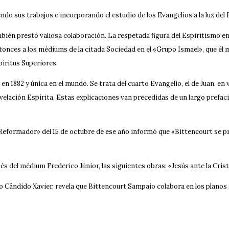
ndo sus trabajos e incorporando el estudio de los Evangelios a la luz del
ién prestó valiosa colaboración. La respetada figura del Espiritismo en B
nces a los médiums de la citada Sociedad en el «Grupo Ismael», que él mi
píritus Superiores.
n 1882 y única en el mundo. Se trata del cuarto Evangelio, el de Juan, e
Revelación Espírita. Estas explicaciones van precedidas de un largo prefaci
«Reformador» del 15 de octubre de ese año informó que «Bittencourt se pr
s del médium Frederico Júnior, las siguientes obras: «Jesús ante la Cristi
 Cândido Xavier, revela que Bittencourt Sampaio colabora en los planos s