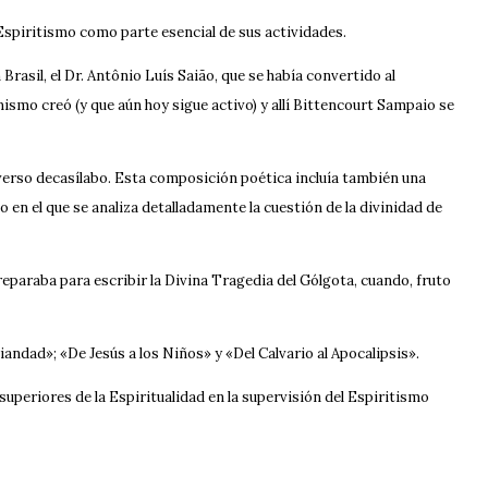
 Espiritismo como parte esencial de sus actividades.
rasil, el Dr. Antônio Luís Saião, que se había convertido al
smo creó (y que aún hoy sigue activo) y allí Bittencourt Sampaio se
n verso decasílabo. Esta composición poética incluía también una
o en el que se analiza detalladamente la cuestión de la divinidad de
eparaba para escribir la Divina Tragedia del Gólgota, cuando, fruto
andad»; «De Jesús a los Niños» y «Del Calvario al Apocalipsis».
uperiores de la Espiritualidad en la supervisión del Espiritismo