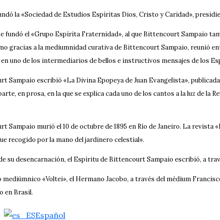
undó la «Sociedad de Estudios Espíritas Dios, Cristo y Caridad», presidie
se fundó el «Grupo Espírita Fraternidad», al que Bittencourt Sampaio tamb
mo gracias a la mediumnidad curativa de Bittencourt Sampaio, reunió ento
 en uno de los intermediarios de bellos e instructivos mensajes de los Es
rt Sampaio escribió «La Divina Epopeya de Juan Evangelista», publicada e
arte, en prosa, en la que se explica cada uno de los cantos a la luz de la 
rt Sampaio murió el 10 de octubre de 1895 en Río de Janeiro. La revista 
ue recogido por la mano del jardinero celestial».
e su desencarnación, el Espíritu de Bittencourt Sampaio escribió, a travé
ro mediúmnico «Voltei», el Hermano Jacobo, a través del médium Francisco
o en Brasil.
Español